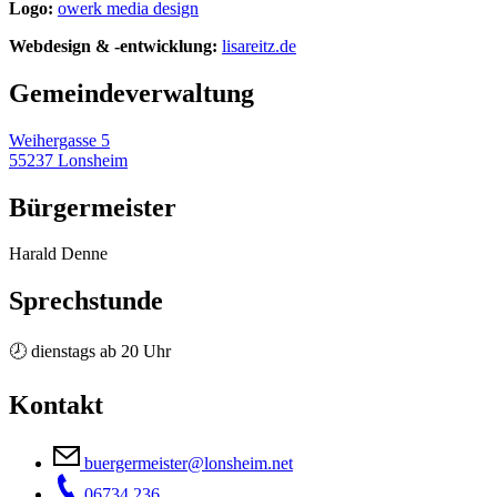
Logo:
owerk media design
Webdesign & -entwicklung:
lisareitz.de
Gemeinde­verwaltung
Weihergasse 5
55237 Lonsheim
Bürgermeister
Harald Denne
Sprechstunde
🕗 dienstags ab 20 Uhr
Kontakt
buergermeister@lonsheim.net
06734 236